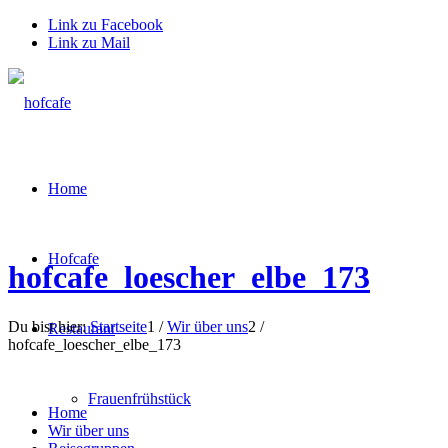
Link zu Facebook
Link zu Mail
Home
Hofcafe
hofcafe_loescher_elbe_173
Du bist hier:
Startseite
1
/
Wir über uns
2
/
Restaurant
hofcafe_loescher_elbe_173
Frauenfrühstück
Home
Wir über uns