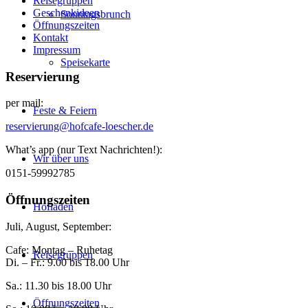
Reisegruppen
Geschenkideen
Sonntagsbrunch
Öffnungszeiten
Kontakt
Impressum
Speisekarte
Reservierung
per mail:
Feste & Feiern
reservierung@hofcafe-loescher.de
What’s app (nur Text Nachrichten!):
Wir über uns
0151-59992785
Öffnungszeiten
Hofladen
Juli, August, September:
Cafe: Montag – Ruhetag
Reisegruppen
Di. – Fr.: 9.00 bis 18.00 Uhr
Sa.: 11.30 bis 18.00 Uhr
Öffnungszeiten