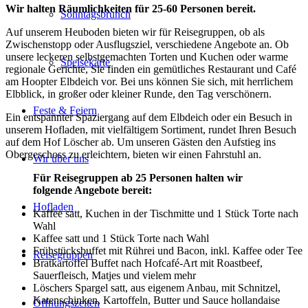
Wir halten Räumlichkeiten für 25-60 Personen bereit.
Sonntagsbrunch
Auf unserem Heuboden bieten wir für Reisegruppen, ob als
Zwischenstopp oder Ausflugsziel, verschiedene Angebote an. Ob
unsere leckeren selbstgemachten Torten und Kuchen oder warme
Speisekarte
regionale Gerichte, Sie finden ein gemütliches Restaurant und Café
am Hoopter Elbdeich vor. Bei uns können Sie sich, mit herrlichem
Elbblick, in großer oder kleiner Runde, den Tag verschönern.
Feste & Feiern
Ein entspannter Spaziergang auf dem Elbdeich oder ein Besuch in
unserem Hofladen, mit vielfältigem Sortiment, rundet Ihren Besuch
auf dem Hof Löscher ab. Um unseren Gästen den Aufstieg ins
Obergeschoss zu erleichtern, bieten wir einen Fahrstuhl an.
Wir über uns
Für Reisegruppen ab 25 Personen halten wir
folgende Angebote bereit:
Hofladen
Kaffee satt, Kuchen in der Tischmitte und 1 Stück Torte nach
Wahl
Kaffee satt und 1 Stück Torte nach Wahl
Frühstücksbuffet mit Rührei und Bacon, inkl. Kaffee oder Tee
Reisegruppen
Bratkartoffel Buffet nach Hofcafé-Art mit Roastbeef,
Sauerfleisch, Matjes und vielem mehr
Löschers Spargel satt, aus eigenem Anbau, mit Schnitzel,
Katenschinken, Kartoffeln, Butter und Sauce hollandaise
Öffnungszeiten