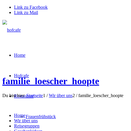
Link zu Facebook
Link zu Mail
Home
Hofcafe
familie_loescher_hoopte
Du bist hier:
Startseite
1
/
Wir über uns
2
/
familie_loescher_hoopte
Restaurant
Home
Frauenfrühstück
Wir über uns
Reisegruppen