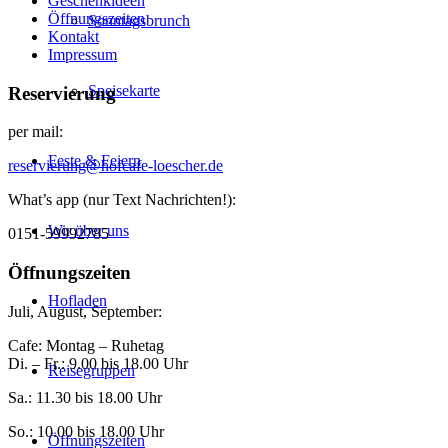
Geschenkideen
Öffnungszeiten
Sonntagsbrunch
Kontakt
Impressum
Speisekarte
Reservierung
per mail:
Feste & Feiern
reservierung@hofcafe-loescher.de
What’s app (nur Text Nachrichten!):
Wir über uns
0151-59992785
Öffnungszeiten
Hofladen
Juli, August, September:
Cafe: Montag – Ruhetag
Di. – Fr.: 9.00 bis 18.00 Uhr
Reisegruppen
Sa.: 11.30 bis 18.00 Uhr
So.: 10.00 bis 18.00 Uhr
Öffnungszeiten