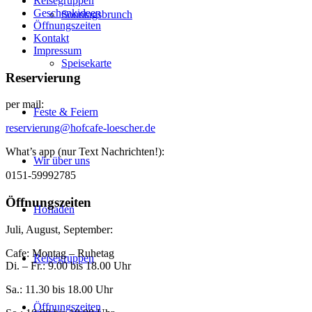
Reisegruppen
Geschenkideen
Sonntagsbrunch
Öffnungszeiten
Kontakt
Impressum
Speisekarte
Reservierung
per mail:
Feste & Feiern
reservierung@hofcafe-loescher.de
What’s app (nur Text Nachrichten!):
Wir über uns
0151-59992785
Öffnungszeiten
Hofladen
Juli, August, September:
Cafe: Montag – Ruhetag
Reisegruppen
Di. – Fr.: 9.00 bis 18.00 Uhr
Sa.: 11.30 bis 18.00 Uhr
Öffnungszeiten