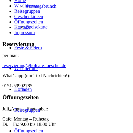
Home
Wir über uns
Sonntagsbrunch
Reisegruppen
Geschenkideen
Öffnungszeiten
Speisekarte
Kontakt
Impressum
Reservierung
Feste & Feiern
per mail:
reservierung@hofcafe-loescher.de
Wir über uns
What’s app (nur Text Nachrichten!):
0151-59992785
Hofladen
Öffnungszeiten
Juli, August, September:
Reisegruppen
Cafe: Montag – Ruhetag
Di. – Fr.: 9.00 bis 18.00 Uhr
Öffnungszeiten