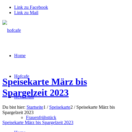
Link zu Facebook
Link zu Mail
Home
Hofcafe
Speisekarte März bis
Spargelzeit 2023
Restaurant
Du bist hier:
Startseite
1
/
Speisekarte
2
/
Speisekarte März bis
Spargelzeit 2023
Frauenfrühstück
Speisekarte März bis Spargelzeit 2023