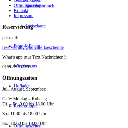
Geschenkideen
Öffnungszeiten
Sonntagsbrunch
Kontakt
Impressum
Speisekarte
Reservierung
per mail:
Feste & Feiern
reservierung@hofcafe-loescher.de
What’s app (nur Text Nachrichten!):
Wir über uns
0151-59992785
Öffnungszeiten
Hofladen
Juli, August, September:
Cafe: Montag – Ruhetag
Di. – Fr.: 9.00 bis 18.00 Uhr
Reisegruppen
Sa.: 11.30 bis 18.00 Uhr
So.: 10.00 bis 18.00 Uhr
Öffnungszeiten