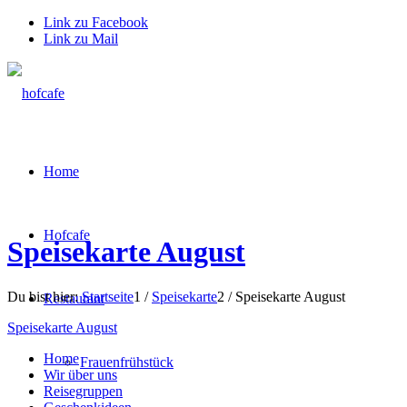
Link zu Facebook
Link zu Mail
Home
Hofcafe
Speisekarte August
Du bist hier:
Startseite
1
/
Speisekarte
2
/
Speisekarte August
Restaurant
Speisekarte August
Home
Frauenfrühstück
Wir über uns
Reisegruppen