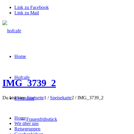
Link zu Facebook
Link zu Mail
Home
Hofcafe
IMG_3739_2
Du bist hier:
Startseite
1
/
Speisekarte
2
/
IMG_3739_2
Restaurant
Home
Frauenfrühstück
Wir über uns
Reisegruppen