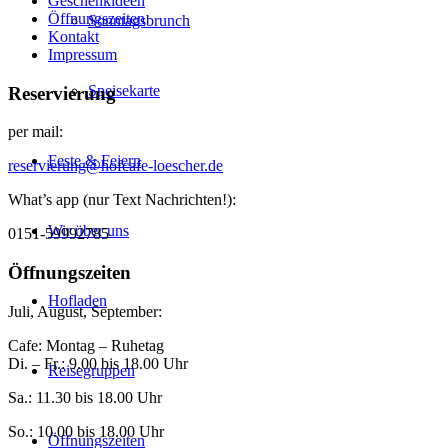
Geschenkideen
Öffnungszeiten
Sonntagsbrunch
Kontakt
Impressum
Speisekarte
Reservierung
per mail:
Feste & Feiern
reservierung@hofcafe-loescher.de
What’s app (nur Text Nachrichten!):
Wir über uns
0151-59992785
Öffnungszeiten
Hofladen
Juli, August, September:
Cafe: Montag – Ruhetag
Di. – Fr.: 9.00 bis 18.00 Uhr
Reisegruppen
Sa.: 11.30 bis 18.00 Uhr
So.: 10.00 bis 18.00 Uhr
Öffnungszeiten