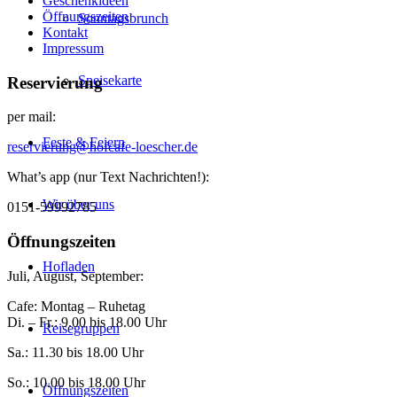
Geschenkideen
Öffnungszeiten
Sonntagsbrunch
Kontakt
Impressum
Speisekarte
Reservierung
per mail:
Feste & Feiern
reservierung@hofcafe-loescher.de
What’s app (nur Text Nachrichten!):
Wir über uns
0151-59992785
Öffnungszeiten
Hofladen
Juli, August, September:
Cafe: Montag – Ruhetag
Di. – Fr.: 9.00 bis 18.00 Uhr
Reisegruppen
Sa.: 11.30 bis 18.00 Uhr
So.: 10.00 bis 18.00 Uhr
Öffnungszeiten