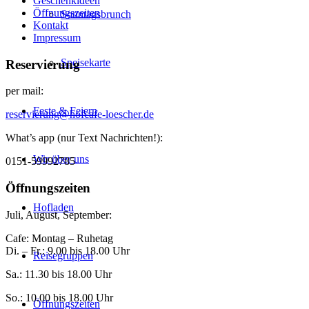
Geschenkideen
Öffnungszeiten
Sonntagsbrunch
Kontakt
Impressum
Speisekarte
Reservierung
per mail:
Feste & Feiern
reservierung@hofcafe-loescher.de
What’s app (nur Text Nachrichten!):
Wir über uns
0151-59992785
Öffnungszeiten
Hofladen
Juli, August, September:
Cafe: Montag – Ruhetag
Di. – Fr.: 9.00 bis 18.00 Uhr
Reisegruppen
Sa.: 11.30 bis 18.00 Uhr
So.: 10.00 bis 18.00 Uhr
Öffnungszeiten