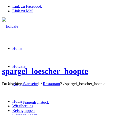
Link zu Facebook
Link zu Mail
Home
Hofcafe
spargel_loescher_hoopte
Du bist hier:
Startseite
1
/
Restaurant
2
/
spargel_loescher_hoopte
Restaurant
Home
Frauenfrühstück
Wir über uns
Reisegruppen