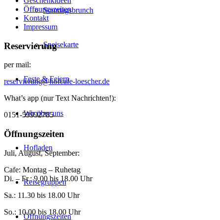
Geschenkideen
Öffnungszeiten
Sonntagsbrunch
Kontakt
Impressum
Speisekarte
Reservierung
per mail:
Feste & Feiern
reservierung@hofcafe-loescher.de
What’s app (nur Text Nachrichten!):
Wir über uns
0151-59992785
Öffnungszeiten
Hofladen
Juli, August, September:
Cafe: Montag – Ruhetag
Di. – Fr.: 9.00 bis 18.00 Uhr
Reisegruppen
Sa.: 11.30 bis 18.00 Uhr
So.: 10.00 bis 18.00 Uhr
Öffnungszeiten