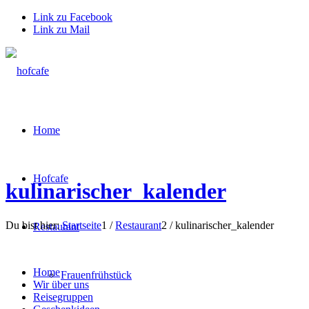
Link zu Facebook
Link zu Mail
Home
Hofcafe
kulinarischer_kalender
Du bist hier:
Startseite
1
/
Restaurant
2
/
kulinarischer_kalender
Restaurant
Home
Frauenfrühstück
Wir über uns
Reisegruppen