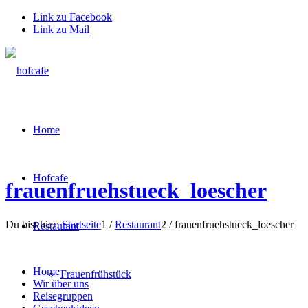
Link zu Facebook
Link zu Mail
Home
Hofcafe
frauenfruehstueck_loescher
Du bist hier:
Startseite
1
/
Restaurant
2
/
frauenfruehstueck_loescher
Restaurant
Home
Frauenfrühstück
Wir über uns
Reisegruppen