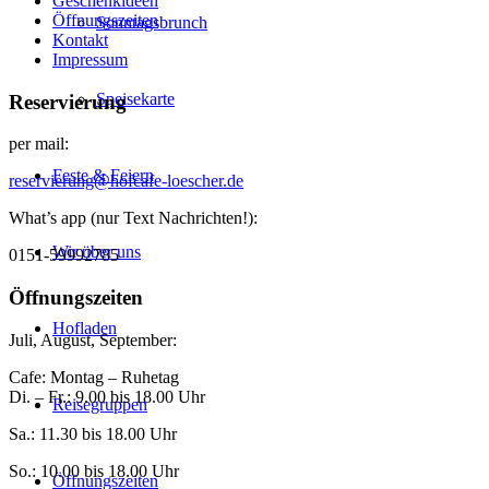
Geschenkideen
Öffnungszeiten
Sonntagsbrunch
Kontakt
Impressum
Speisekarte
Reservierung
per mail:
Feste & Feiern
reservierung@hofcafe-loescher.de
What’s app (nur Text Nachrichten!):
Wir über uns
0151-59992785
Öffnungszeiten
Hofladen
Juli, August, September:
Cafe: Montag – Ruhetag
Di. – Fr.: 9.00 bis 18.00 Uhr
Reisegruppen
Sa.: 11.30 bis 18.00 Uhr
So.: 10.00 bis 18.00 Uhr
Öffnungszeiten