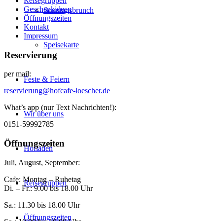
Reisegruppen
Geschenkideen
Sonntagsbrunch
Öffnungszeiten
Kontakt
Impressum
Speisekarte
Reservierung
per mail:
Feste & Feiern
reservierung@hofcafe-loescher.de
What’s app (nur Text Nachrichten!):
Wir über uns
0151-59992785
Öffnungszeiten
Hofladen
Juli, August, September:
Cafe: Montag – Ruhetag
Reisegruppen
Di. – Fr.: 9.00 bis 18.00 Uhr
Sa.: 11.30 bis 18.00 Uhr
Öffnungszeiten