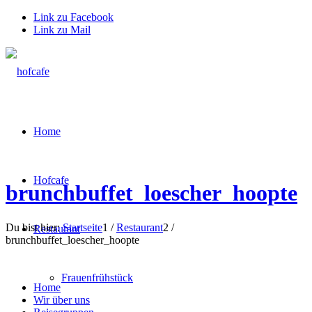
Link zu Facebook
Link zu Mail
Home
Hofcafe
brunchbuffet_loescher_hoopte
Du bist hier:
Startseite
1
/
Restaurant
2
/
Restaurant
brunchbuffet_loescher_hoopte
Frauenfrühstück
Home
Wir über uns