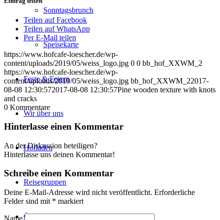
Eintrag teilen
Sonntagsbrunch
Teilen auf Facebook
Teilen auf WhatsApp
Per E-Mail teilen
Speisekarte
https://www.hofcafe-loescher.de/wp-
content/uploads/2019/05/weiss_logo.jpg
0
0
bb_hof_XXWM_2
https://www.hofcafe-loescher.de/wp-
Feste & Feiern
content/uploads/2019/05/weiss_logo.jpg
bb_hof_XXWM_2
2017-
08-08 12:30:57
2017-08-08 12:30:57
Pine wooden texture with knots
and cracks
0
Kommentare
Wir über uns
Hinterlasse einen Kommentar
An der Diskussion beteiligen?
Hofladen
Hinterlasse uns deinen Kommentar!
Schreibe einen Kommentar
Reisegruppen
Deine E-Mail-Adresse wird nicht veröffentlicht.
Erforderliche
Felder sind mit
*
markiert
Öffnungszeiten
Name