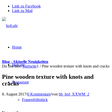
Link zu Facebook
Link zu Mail
Home
Blog - Aktuelle Neuigkeiten
Hofcafe
Du bist hier:
Startseite
1
/
Pine wooden texture with knots and cracks
Pine wooden texture with knots and
Restaurant
cracks
8. August 2017
/
0 Kommentare
/
von
bb_hof_XXWM_2
Frauenfrühstück