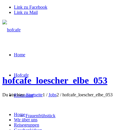
Link zu Facebook
Link zu Mail
Home
Hofcafe
hofcafe_loescher_elbe_053
Du bist hier:
Startseite
1
/
Jobs
2
/
hofcafe_loescher_elbe_053
Restaurant
Home
Frauenfrühstück
Wir über uns
Reisegruppen