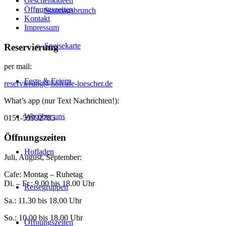
Geschenkideen
Öffnungszeiten
Sonntagsbrunch
Kontakt
Impressum
Speisekarte
Reservierung
per mail:
Feste & Feiern
reservierung@hofcafe-loescher.de
What’s app (nur Text Nachrichten!):
Wir über uns
0151-59992785
Öffnungszeiten
Hofladen
Juli, August, September:
Cafe: Montag – Ruhetag
Di. – Fr.: 9.00 bis 18.00 Uhr
Reisegruppen
Sa.: 11.30 bis 18.00 Uhr
So.: 10.00 bis 18.00 Uhr
Öffnungszeiten