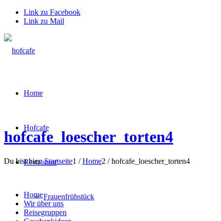
Link zu Facebook
Link zu Mail
Home
Hofcafe
hofcafe_loescher_torten4
Du bist hier:
Startseite
1
/
Home
2
/
hofcafe_loescher_torten4
Restaurant
Home
Frauenfrühstück
Wir über uns
Reisegruppen