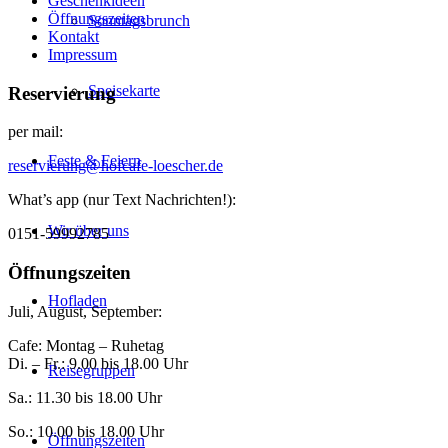
Geschenkideen
Öffnungszeiten
Sonntagsbrunch
Kontakt
Impressum
Speisekarte
Reservierung
per mail:
Feste & Feiern
reservierung@hofcafe-loescher.de
What’s app (nur Text Nachrichten!):
Wir über uns
0151-59992785
Öffnungszeiten
Hofladen
Juli, August, September:
Cafe: Montag – Ruhetag
Di. – Fr.: 9.00 bis 18.00 Uhr
Reisegruppen
Sa.: 11.30 bis 18.00 Uhr
So.: 10.00 bis 18.00 Uhr
Öffnungszeiten