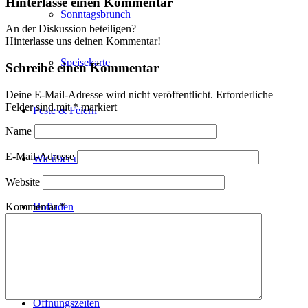
Hinterlasse einen Kommentar
Sonntagsbrunch
An der Diskussion beteiligen?
Hinterlasse uns deinen Kommentar!
Speisekarte
Schreibe einen Kommentar
Deine E-Mail-Adresse wird nicht veröffentlicht.
Erforderliche
Felder sind mit
*
markiert
Feste & Feiern
Name
E-Mail-Adresse
Wir über uns
Website
Kommentar
*
Hofladen
Reisegruppen
Öffnungszeiten