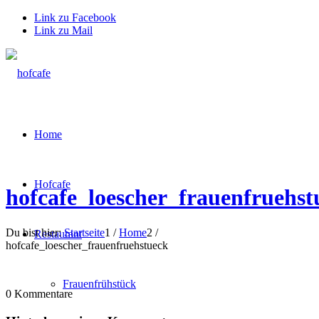
Link zu Facebook
Link zu Mail
Home
Hofcafe
hofcafe_loescher_frauenfruehst
Du bist hier:
Startseite
1
/
Home
2
/
Restaurant
hofcafe_loescher_frauenfruehstueck
Frauenfrühstück
0
Kommentare