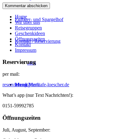
Home
Erdbeer- und Spargelhof
Wir über uns
Reisegruppen
Geschenkideen
Öffnungszeiten
Kontakt / Reservierung
Kontakt
Impressum
Reservierung
Jobs
per mail:
Menü
Menü
reservierung@hofcafe-loescher.de
What’s app (nur Text Nachrichten!):
0151-59992785
Öffnungszeiten
Juli, August, September: