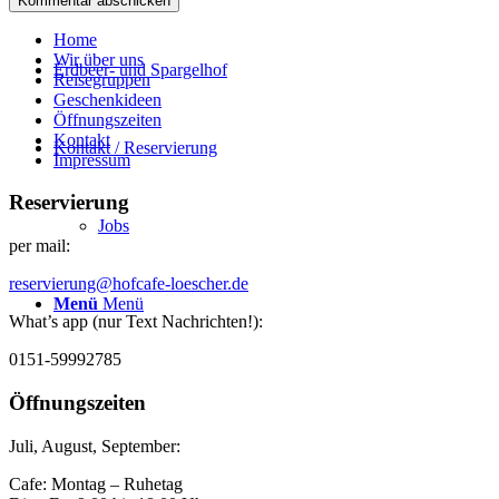
Home
Wir über uns
Erdbeer- und Spargelhof
Reisegruppen
Geschenkideen
Öffnungszeiten
Kontakt
Kontakt / Reservierung
Impressum
Reservierung
Jobs
per mail:
reservierung@hofcafe-loescher.de
Menü
Menü
What’s app (nur Text Nachrichten!):
0151-59992785
Öffnungszeiten
Juli, August, September:
Cafe: Montag – Ruhetag