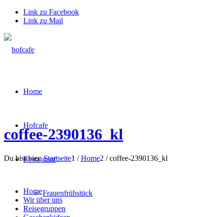
Link zu Facebook
Link zu Mail
Home
Hofcafe
coffee-2390136_kl
Du bist hier:
Startseite
1
/
Home
2
/
coffee-2390136_kl
Restaurant
Home
Frauenfrühstück
Wir über uns
Reisegruppen