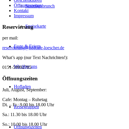
Geschenkideen
Öffnungszeiten
Sonntagsbrunch
Kontakt
Impressum
Speisekarte
Reservierung
per mail:
Feste & Feiern
reservierung@hofcafe-loescher.de
What’s app (nur Text Nachrichten!):
Wir über uns
0151-59992785
Öffnungszeiten
Hofladen
Juli, August, September:
Cafe: Montag – Ruhetag
Di. – Fr.: 9.00 bis 18.00 Uhr
Reisegruppen
Sa.: 11.30 bis 18.00 Uhr
So.: 10.00 bis 18.00 Uhr
Öffnungszeiten