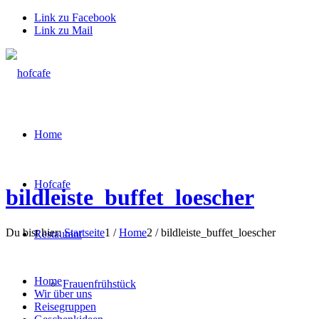
Link zu Facebook
Link zu Mail
Home
Hofcafe
bildleiste_buffet_loescher
Du bist hier:
Startseite
1
/
Home
2
/
bildleiste_buffet_loescher
Restaurant
Home
Frauenfrühstück
Wir über uns
Reisegruppen