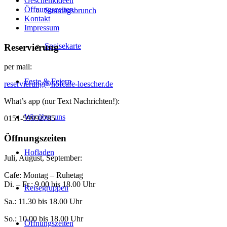
Geschenkideen
Öffnungszeiten
Sonntagsbrunch
Kontakt
Impressum
Speisekarte
Reservierung
per mail:
Feste & Feiern
reservierung@hofcafe-loescher.de
What’s app (nur Text Nachrichten!):
Wir über uns
0151-59992785
Öffnungszeiten
Hofladen
Juli, August, September:
Cafe: Montag – Ruhetag
Di. – Fr.: 9.00 bis 18.00 Uhr
Reisegruppen
Sa.: 11.30 bis 18.00 Uhr
So.: 10.00 bis 18.00 Uhr
Öffnungszeiten