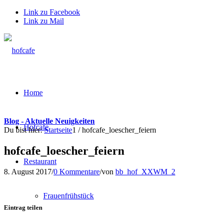
Link zu Facebook
Link zu Mail
Home
Blog - Aktuelle Neuigkeiten
Hofcafe
Du bist hier:
Startseite
1
/
hofcafe_loescher_feiern
hofcafe_loescher_feiern
Restaurant
8. August 2017
/
0 Kommentare
/
von
bb_hof_XXWM_2
Frauenfrühstück
Eintrag teilen