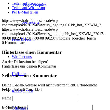
Teilen auf Facebook
Sonntagsbrunch
Teilen auf WhatsApp
Per E-Mail teilen
https://www.hofcafe-loescher.de/wp-
Speisekarte
content/uploads/2019/05/weiss_logo.jpg
0
0
bb_hof_XXWM_2
https://www.hofcafe-loescher.de/wp-
content/uploads/2019/05/weiss_logo.jpg
bb_hof_XXWM_2
2017-
08-08 09:23:47
2017-08-08 09:23:47
hofcafe_loescher_feiern
Feste & Feiern
0
Kommentare
Hinterlasse einen Kommentar
Wir über uns
An der Diskussion beteiligen?
Hinterlasse uns deinen Kommentar!
Hofladen
Schreibe einen Kommentar
Deine E-Mail-Adresse wird nicht veröffentlicht.
Erforderliche
Felder sind mit
*
markiert
Reisegruppen
Name
E-Mail-Adresse
Öffnungszeiten