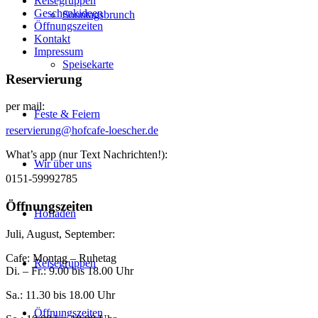
Reisegruppen
Geschenkideen
Sonntagsbrunch
Öffnungszeiten
Kontakt
Impressum
Speisekarte
Reservierung
per mail:
Feste & Feiern
reservierung@hofcafe-loescher.de
What’s app (nur Text Nachrichten!):
Wir über uns
0151-59992785
Öffnungszeiten
Hofladen
Juli, August, September:
Cafe: Montag – Ruhetag
Reisegruppen
Di. – Fr.: 9.00 bis 18.00 Uhr
Sa.: 11.30 bis 18.00 Uhr
Öffnungszeiten