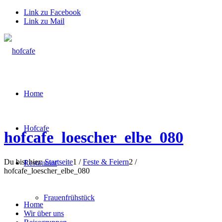
Link zu Facebook
Link zu Mail
Home
Hofcafe
hofcafe_loescher_elbe_080
Du bist hier:
Startseite
1
/
Feste & Feiern
2
/
Restaurant
hofcafe_loescher_elbe_080
Frauenfrühstück
Home
Wir über uns