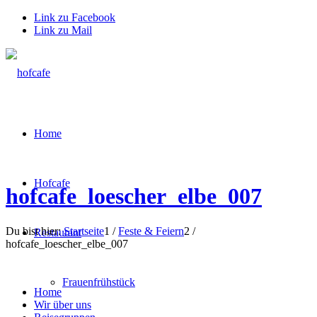
Link zu Facebook
Link zu Mail
Home
Hofcafe
hofcafe_loescher_elbe_007
Du bist hier:
Startseite
1
/
Feste & Feiern
2
/
Restaurant
hofcafe_loescher_elbe_007
Frauenfrühstück
Home
Wir über uns