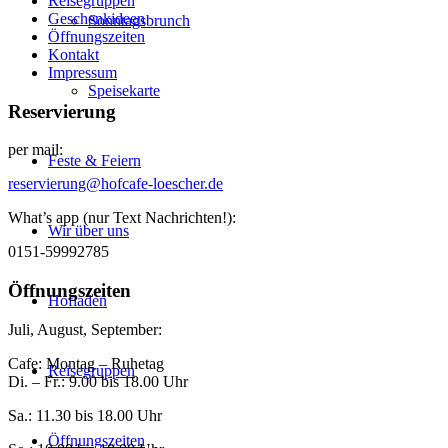
Reisegruppen
Geschenkideen
Sonntagsbrunch
Öffnungszeiten
Kontakt
Impressum
Speisekarte
Reservierung
per mail:
Feste & Feiern
reservierung@hofcafe-loescher.de
What’s app (nur Text Nachrichten!):
Wir über uns
0151-59992785
Öffnungszeiten
Hofladen
Juli, August, September:
Cafe: Montag – Ruhetag
Reisegruppen
Di. – Fr.: 9.00 bis 18.00 Uhr
Sa.: 11.30 bis 18.00 Uhr
Öffnungszeiten