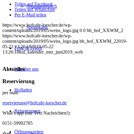
Teilen auf Facebook
Sonntagsbrunch
Teilen auf WhatsApp
Per E-Mail teilen
https://www.hofcafe-loescher.de/wp-
Speisekarte
content/uploads/2019/05/weiss_logo.jpg
0
0
bb_hof_XXWM_2
https://www.hofcafe-loescher.de/wp-
content/uploads/2019/05/weiss_logo.jpg
bb_hof_XXWM_2
2019-
05-22 13:26:18
2019-05-22
Feste & Feiern
13:26:18
kul_kalender_mrz_juni2019_web
Aktuelles
Wir über uns
Reservierung
Hofladen
per mail:
reservierung@hofcafe-loescher.de
Reisegruppen
What’s app (nur Text Nachrichten!):
0151-59992785
Öffnungszeiten