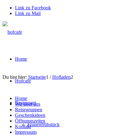
Link zu Facebook
Link zu Mail
Home
Du bist hier:
Startseite
1
/
Hofladen
2
Hofcafe
Home
Restaurant
Wir über uns
Reisegruppen
Geschenkideen
Öffnungszeiten
Frauenfrühstück
Kontakt
Impressum