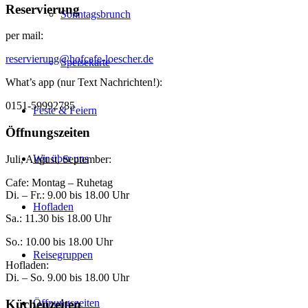
Reservierung
Sonntagsbrunch
per mail:
reservierung@hofcafe-loescher.de
Speisekarte
What’s app (nur Text Nachrichten!):
0151-59992785
Feste & Feiern
Öffnungszeiten
Wir über uns
Juli, August, September:
Cafe: Montag – Ruhetag
Di. – Fr.: 9.00 bis 18.00 Uhr
Hofladen
Sa.: 11.30 bis 18.00 Uhr
So.: 10.00 bis 18.00 Uhr
Reisegruppen
Hofladen:
Di. – So. 9.00 bis 18.00 Uhr
Küchenzeiten
Öffnungszeiten