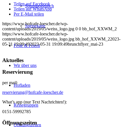
Teilen auf Facebook
Sonntagsbrunch
Teilen auf WhatsApp
Per E-Mail teilen
https://www.hofcafe-loescher.de/wp-
Speisekarte
content/uploads/2019/05/weiss_logo.jpg
0
0
bb_hof_XXWM_2
https://www.hofcafe-loescher.de/wp-
content/uploads/2019/05/weiss_logo.jpg
bb_hof_XXWM_2
2023-
05-31 19:09:49
2023-05-31 19:09:49
brunchflyer_mai-23
Feste & Feiern
Aktuelles
Wir über uns
Reservierung
per mail:
Hofladen
reservierung@hofcafe-loescher.de
What’s app (nur Text Nachrichten!):
Reisegruppen
0151-59992785
Öffnungszeiten
Öffnungszeiten