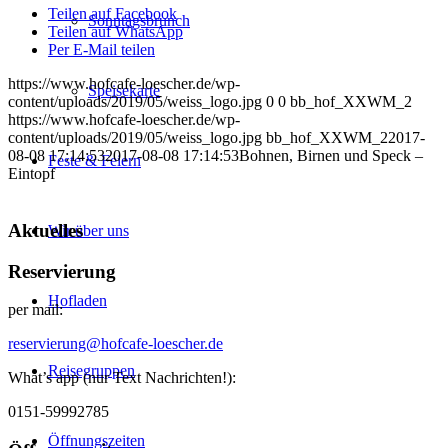
Teilen auf Facebook
Sonntagsbrunch
Teilen auf WhatsApp
Per E-Mail teilen
https://www.hofcafe-loescher.de/wp-
Speisekarte
content/uploads/2019/05/weiss_logo.jpg
0
0
bb_hof_XXWM_2
https://www.hofcafe-loescher.de/wp-
content/uploads/2019/05/weiss_logo.jpg
bb_hof_XXWM_2
2017-
08-08 17:14:53
2017-08-08 17:14:53
Bohnen, Birnen und Speck –
Feste & Feiern
Eintopf
Aktuelles
Wir über uns
Reservierung
Hofladen
per mail:
reservierung@hofcafe-loescher.de
Reisegruppen
What’s app (nur Text Nachrichten!):
0151-59992785
Öffnungszeiten