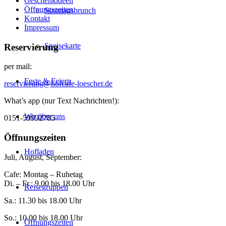
Geschenkideen
Öffnungszeiten
Sonntagsbrunch
Kontakt
Impressum
Speisekarte
Reservierung
per mail:
Feste & Feiern
reservierung@hofcafe-loescher.de
What’s app (nur Text Nachrichten!):
Wir über uns
0151-59992785
Öffnungszeiten
Hofladen
Juli, August, September:
Cafe: Montag – Ruhetag
Di. – Fr.: 9.00 bis 18.00 Uhr
Reisegruppen
Sa.: 11.30 bis 18.00 Uhr
So.: 10.00 bis 18.00 Uhr
Öffnungszeiten