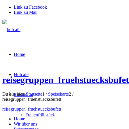
Link zu Facebook
Link zu Mail
Home
Hofcafe
reisegruppen_fruehstuecksbufet
Du bist hier:
Startseite
1
/
Speisekarte
2
/
Restaurant
reisegruppen_fruehstuecksbufett
reisegruppen_fruehstuecksbufett
Frauenfrühstück
Home
Wir über uns