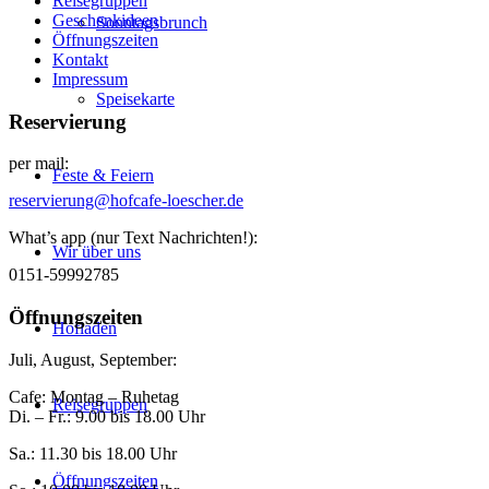
Reisegruppen
Geschenkideen
Sonntagsbrunch
Öffnungszeiten
Kontakt
Impressum
Speisekarte
Reservierung
per mail:
Feste & Feiern
reservierung@hofcafe-loescher.de
What’s app (nur Text Nachrichten!):
Wir über uns
0151-59992785
Öffnungszeiten
Hofladen
Juli, August, September:
Cafe: Montag – Ruhetag
Reisegruppen
Di. – Fr.: 9.00 bis 18.00 Uhr
Sa.: 11.30 bis 18.00 Uhr
Öffnungszeiten