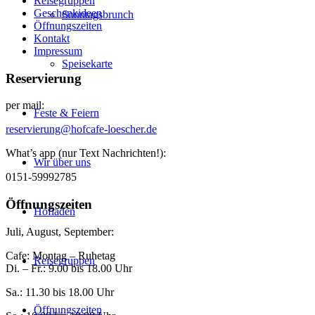
Reisegruppen
Geschenkideen
Sonntagsbrunch
Öffnungszeiten
Kontakt
Impressum
Speisekarte
Reservierung
per mail:
Feste & Feiern
reservierung@hofcafe-loescher.de
What’s app (nur Text Nachrichten!):
Wir über uns
0151-59992785
Öffnungszeiten
Hofladen
Juli, August, September:
Cafe: Montag – Ruhetag
Reisegruppen
Di. – Fr.: 9.00 bis 18.00 Uhr
Sa.: 11.30 bis 18.00 Uhr
Öffnungszeiten