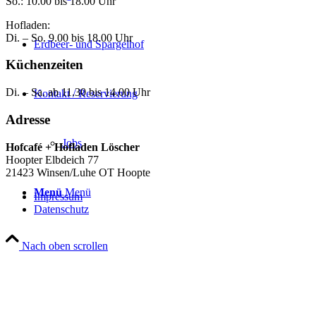
So.: 10.00 bis 18.00 Uhr
Hofladen:
Di. – So. 9.00 bis 18.00 Uhr
Erdbeer- und Spargelhof
Küchenzeiten
Di. – Sa. ab 11.30 bis 14.00 Uhr
Kontakt / Reservierung
Adresse
Jobs
Hofcafé + Hofladen Löscher
Hoopter Elbdeich 77
21423 Winsen/Luhe OT Hoopte
Menü
Menü
Impressum
Datenschutz
Nach oben scrollen