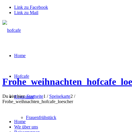
Link zu Facebook
Link zu Mail
Home
Hofcafe
Frohe_weihnachten_hofcafe_loe
Du bist hier:
Startseite
1
/
Speisekarte
2
/
Restaurant
Frohe_weihnachten_hofcafe_loescher
Frauenfrühstück
Home
Wir über uns