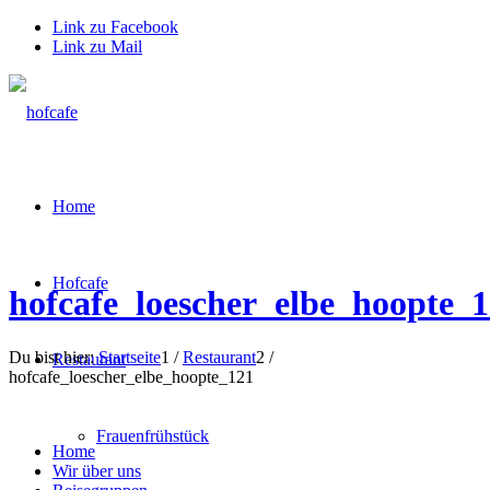
Link zu Facebook
Link zu Mail
Home
Hofcafe
hofcafe_loescher_elbe_hoopte_
Du bist hier:
Startseite
1
/
Restaurant
2
/
Restaurant
hofcafe_loescher_elbe_hoopte_121
Frauenfrühstück
Home
Wir über uns