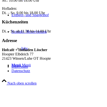
So.: 10.00 bis 18.00 Uhr
Hofladen:
Di. – So. 9.00 bis 18.00 Uhr
Erdbeer- und Spargelhof
Küchenzeiten
Di. – Sa. ab 11.30 bis 14.00 Uhr
Kontakt / Reservierung
Adresse
Jobs
Hofcafé + Hofladen Löscher
Hoopter Elbdeich 77
21423 Winsen/Luhe OT Hoopte
Menü
Menü
Impressum
Datenschutz
Nach oben scrollen