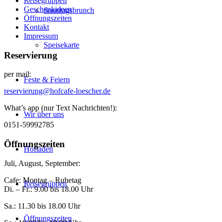
Reisegruppen
Geschenkideen
Sonntagsbrunch
Öffnungszeiten
Kontakt
Impressum
Speisekarte
Reservierung
per mail:
Feste & Feiern
reservierung@hofcafe-loescher.de
What’s app (nur Text Nachrichten!):
Wir über uns
0151-59992785
Öffnungszeiten
Hofladen
Juli, August, September:
Cafe: Montag – Ruhetag
Reisegruppen
Di. – Fr.: 9.00 bis 18.00 Uhr
Sa.: 11.30 bis 18.00 Uhr
Öffnungszeiten