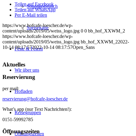
Teilen auf Facebook
Sonntagsbrunch
Teilen auf WhatsApp
Per E-Mail teilen
https://www.hofcafe-loescher.de/wp-
Speisekarte
content/uploads/2019/05/weiss_logo.jpg
0
0
bb_hof_XXWM_2
https://www.hofcafe-loescher.de/wp-
content/uploads/2019/05/weiss_logo.jpg
bb_hof_XXWM_2
2022-
10-14 08:17:57
2022-10-14 08:17:57
Open_Sans
Feste & Feiern
Aktuelles
Wir über uns
Reservierung
per mail:
Hofladen
reservierung@hofcafe-loescher.de
What’s app (nur Text Nachrichten!):
Reisegruppen
0151-59992785
Öffnungszeiten
Öffnungszeiten