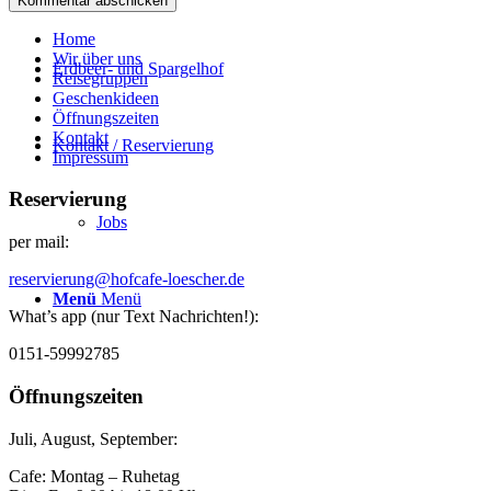
Home
Wir über uns
Erdbeer- und Spargelhof
Reisegruppen
Geschenkideen
Öffnungszeiten
Kontakt
Kontakt / Reservierung
Impressum
Reservierung
Jobs
per mail:
reservierung@hofcafe-loescher.de
Menü
Menü
What’s app (nur Text Nachrichten!):
0151-59992785
Öffnungszeiten
Juli, August, September:
Cafe: Montag – Ruhetag