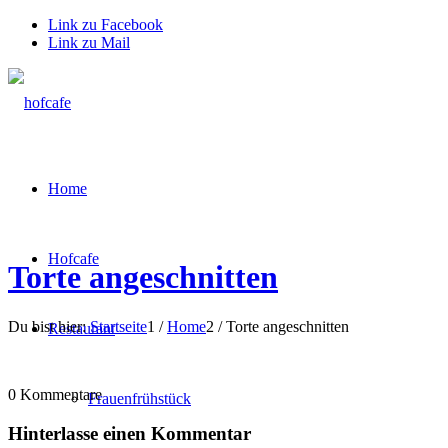
Link zu Facebook
Link zu Mail
Home
Hofcafe
Torte angeschnitten
Du bist hier:
Startseite
1
/
Home
2
/
Torte angeschnitten
Restaurant
0
Kommentare
Frauenfrühstück
Hinterlasse einen Kommentar