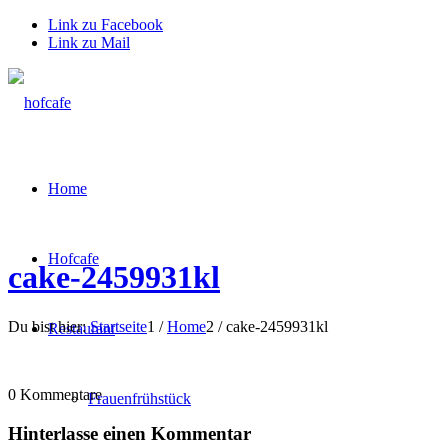
Link zu Facebook
Link zu Mail
Home
Hofcafe
cake-2459931kl
Du bist hier:
Startseite
1
/
Home
2
/
cake-2459931kl
Restaurant
0
Kommentare
Frauenfrühstück
Hinterlasse einen Kommentar