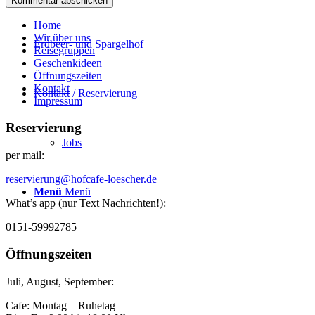
Home
Wir über uns
Erdbeer- und Spargelhof
Reisegruppen
Geschenkideen
Öffnungszeiten
Kontakt
Kontakt / Reservierung
Impressum
Reservierung
Jobs
per mail:
reservierung@hofcafe-loescher.de
Menü
Menü
What’s app (nur Text Nachrichten!):
0151-59992785
Öffnungszeiten
Juli, August, September:
Cafe: Montag – Ruhetag