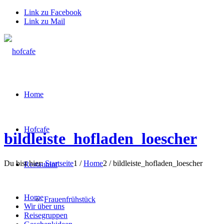
Link zu Facebook
Link zu Mail
Home
Hofcafe
bildleiste_hofladen_loescher
Du bist hier:
Startseite
1
/
Home
2
/
bildleiste_hofladen_loescher
Restaurant
Home
Frauenfrühstück
Wir über uns
Reisegruppen