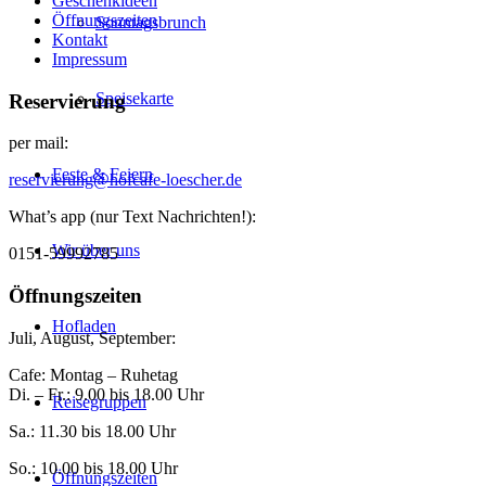
Geschenkideen
Öffnungszeiten
Sonntagsbrunch
Kontakt
Impressum
Speisekarte
Reservierung
per mail:
Feste & Feiern
reservierung@hofcafe-loescher.de
What’s app (nur Text Nachrichten!):
Wir über uns
0151-59992785
Öffnungszeiten
Hofladen
Juli, August, September:
Cafe: Montag – Ruhetag
Di. – Fr.: 9.00 bis 18.00 Uhr
Reisegruppen
Sa.: 11.30 bis 18.00 Uhr
So.: 10.00 bis 18.00 Uhr
Öffnungszeiten