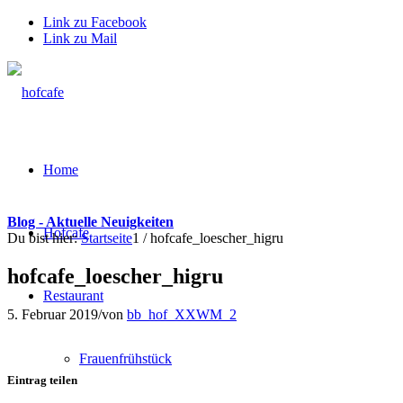
Link zu Facebook
Link zu Mail
Home
Blog - Aktuelle Neuigkeiten
Hofcafe
Du bist hier:
Startseite
1
/
hofcafe_loescher_higru
hofcafe_loescher_higru
Restaurant
5. Februar 2019
/
von
bb_hof_XXWM_2
Frauenfrühstück
Eintrag teilen