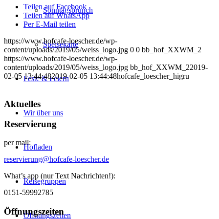
Teilen auf Facebook
Sonntagsbrunch
Teilen auf WhatsApp
Per E-Mail teilen
https://www.hofcafe-loescher.de/wp-
Speisekarte
content/uploads/2019/05/weiss_logo.jpg
0
0
bb_hof_XXWM_2
https://www.hofcafe-loescher.de/wp-
content/uploads/2019/05/weiss_logo.jpg
bb_hof_XXWM_2
2019-
02-05 13:44:48
2019-02-05 13:44:48
hofcafe_loescher_higru
Feste & Feiern
Aktuelles
Wir über uns
Reservierung
per mail:
Hofladen
reservierung@hofcafe-loescher.de
What’s app (nur Text Nachrichten!):
Reisegruppen
0151-59992785
Öffnungszeiten
Öffnungszeiten