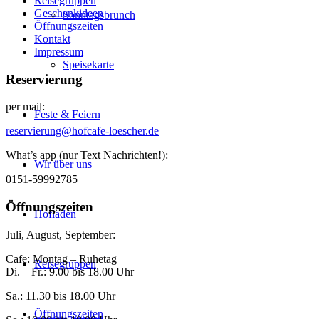
Reisegruppen
Geschenkideen
Sonntagsbrunch
Öffnungszeiten
Kontakt
Impressum
Speisekarte
Reservierung
per mail:
Feste & Feiern
reservierung@hofcafe-loescher.de
What’s app (nur Text Nachrichten!):
Wir über uns
0151-59992785
Öffnungszeiten
Hofladen
Juli, August, September:
Cafe: Montag – Ruhetag
Reisegruppen
Di. – Fr.: 9.00 bis 18.00 Uhr
Sa.: 11.30 bis 18.00 Uhr
Öffnungszeiten