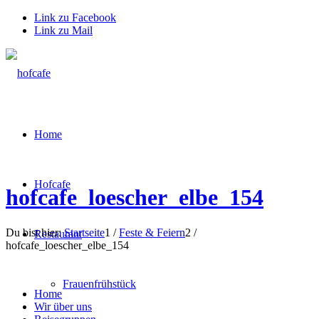
Link zu Facebook
Link zu Mail
Home
Hofcafe
hofcafe_loescher_elbe_154
Du bist hier:
Startseite
1
/
Feste & Feiern
2
/
Restaurant
hofcafe_loescher_elbe_154
Frauenfrühstück
Home
Wir über uns