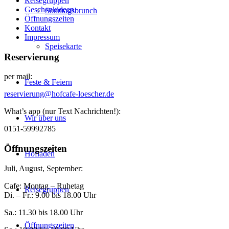
Reisegruppen
Geschenkideen
Sonntagsbrunch
Öffnungszeiten
Kontakt
Impressum
Speisekarte
Reservierung
per mail:
Feste & Feiern
reservierung@hofcafe-loescher.de
What’s app (nur Text Nachrichten!):
Wir über uns
0151-59992785
Öffnungszeiten
Hofladen
Juli, August, September:
Cafe: Montag – Ruhetag
Reisegruppen
Di. – Fr.: 9.00 bis 18.00 Uhr
Sa.: 11.30 bis 18.00 Uhr
Öffnungszeiten