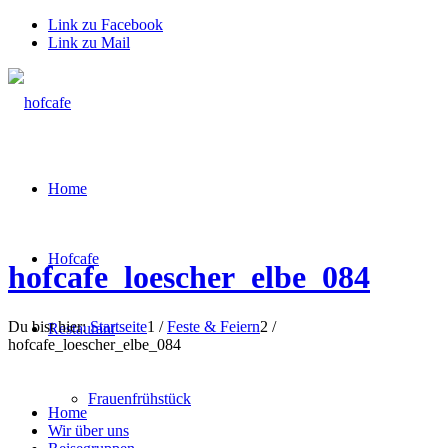
Link zu Facebook
Link zu Mail
Home
Hofcafe
hofcafe_loescher_elbe_084
Du bist hier:
Startseite
1
/
Feste & Feiern
2
/
Restaurant
hofcafe_loescher_elbe_084
Frauenfrühstück
Home
Wir über uns